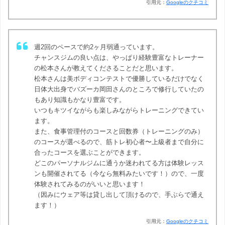
引用元：
Googleのクチコミ
週2回のペースで約2ヶ月弱通っています。
チャンスジムの良い点は、やっぱり経験豊富なトレーナー
の松本さんが教えてくださることだと思います。
松本さんは美ボディコンテストで優勝しているだけでなく
日体大出身でバズーカ岡田さんのところで修行していたの
もあり知識もかなり豊富です。
いつもキツイながらも楽しみながらトレーニングできてい
ます。
また、食事管理付のコースと回数券（トレーニングのみ）
のコースが選べるので、筋トレ初心者〜上級者まで自分に
合ったコースを選ぶことができます。
どこのパーソナルジムに通うか迷われてる方は体験レッス
ンも開催されてる（今なら無料みたいです！）ので、一度
体験されてみるのがいいと思います！
（因みにウェア等は貸し出して頂けるので、手ぶらで通え
ます！）
引用元：
Googleのクチコミ