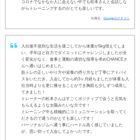
コロナでなかなか人に会えない中でも松本さんと会話しな
がらトレーニングするのがとても楽しいです。
引用元：
Googleのクチコミ
入社後不規則な生活を過ごしてから体重が5kg増えてしま
い、半年ほど自力でダイエットにチャレンジしましたが全
く変化がなく、食事と運動の適切な指導を求めCHANCEさ
んへ通いはじめました。
筋トレの正しいやり方や栄養の摂り方など丁寧にアドバイ
スをいただき、入会してから約3ヶ月経ちましたが体重も入
社当時よりも更に痩せることができ胸筋も少しずつ成長し
てきました！
トレーナーの松本さんはすごくポジティブで会うと元気を
もらえるような太陽みたいな方です！
トレーニング中も積極的にコミュニケーションを取ってく
ださるので通うのがとても楽しいです！
パーソナルジムへ通う事にハードル高く感じていました
が、思い切って入会してよかったです。