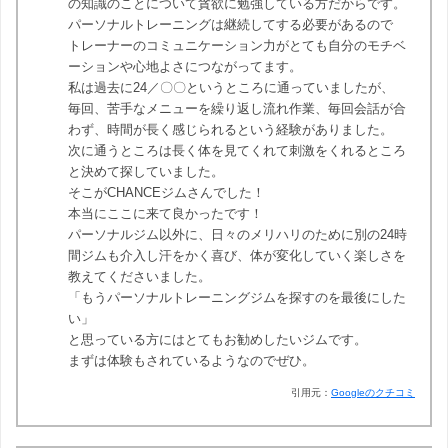
の知識のことについて貪欲に勉強している方だからです。
パーソナルトレーニングは継続してする必要があるので
トレーナーのコミュニケーション力がとても自分のモチベ
ーションや心地よさにつながってます。
私は過去に24／〇〇というところに通っていましたが、
毎回、苦手なメニューを繰り返し流れ作業、毎回会話が合
わず、時間が長く感じられるという経験がありました。
次に通うところは長く体を見てくれて刺激をくれるところ
と決めて探していました。
そこがCHANCEジムさんでした！
本当にここに来て良かったです！
パーソナルジム以外に、日々のメリハリのために別の24時
間ジムも介入し汗をかく喜び、体が変化していく楽しさを
教えてくださいました。
「もうパーソナルトレーニングジムを探すのを最後にした
い」
と思っている方にはとてもお勧めしたいジムです。
まずは体験もされているようなのでぜひ。
引用元：
Googleのクチコミ