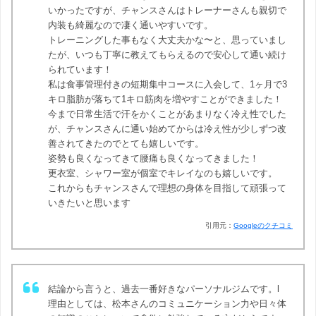
いかったですが、チャンスさんはトレーナーさんも親切で
内装も綺麗なので凄く通いやすいです。
トレーニングした事もなく大丈夫かな〜と、思っていまし
たが、いつも丁寧に教えてもらえるので安心して通い続け
られています！
私は食事管理付きの短期集中コースに入会して、1ヶ月で3
キロ脂肪が落ちて1キロ筋肉を増やすことができました！
今まで日常生活で汗をかくことがあまりなく冷え性でした
が、チャンスさんに通い始めてからは冷え性が少しずつ改
善されてきたのでとても嬉しいです。
姿勢も良くなってきて腰痛も良くなってきました！
更衣室、シャワー室が個室でキレイなのも嬉しいです。
これからもチャンスさんで理想の身体を目指して頑張って
いきたいと思います
引用元：
Googleのクチコミ
結論から言うと、過去一番好きなパーソナルジムです。l
理由としては、松本さんのコミュニケーション力や日々体