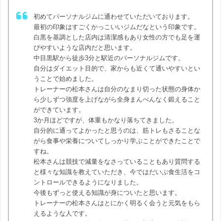
初めてパーソナルジムに通わせていただいております。
最初の印象はすごくかっこいいジムだなという印象です。
白黒を基調とした店内は清潔感もあり女性の方でも足を運
びやすいような店内だと思います。
中目黒駅から徒歩3分と駅近のパーソナルジムです。
自分はダイエット目的で、家からも近くて通いやすいとい
うことで始めました。
トレーナーの松本さんは自分のなまり切った状態の身体か
ら少しずつ強度を上げながら全身まんべんなく鍛えること
ができています。
3か月ほどですが、体重もかなり落ちてきました。
自分的に通ってよかったと思うのは、筋トレもさることな
がら食事や栄養についてしっかり学ぶことができたことで
すね。
松本さんは競技で減量をなさっていることもあり質問する
と様々な知識を教えていただき、今ではだいぶ食生活をコ
ントロールできるようになりました。
今後もずっと使える知識が身についたと思います。
トレーナーの松本さんはとにかく明るく会うと元気をもら
えるような人です。