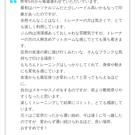
昨年5月から毎週通わせていただいています。
最初はパーソナルジムだと少しハードル高いかもなって印
象があったのですが、
全然そんなことはなく、トレーナーの方は気さくで、とて
も楽しく利用しています。
ジム内は清潔感あっておしゃれな雰囲気ですが、トレーナ
ーの方の人柄含めアットホームな感じでとても落ち着きま
す。
近所の友達の家に遊び行くみたいな、そんなフランクな気
持ちで行ける場所！
もちろんトレーニングはしっかりしてくれて、身体や動き
にも変化を感じています。
友達からも最近体つき変わった？と言ってもらえるほど
に。
自分はスキーやスノボをするのですが、前より断然滑りや
すくなったと思います。
楽しくトレーニングして結果にコミット。とても感謝して
います。
元々はご近所だったから通い始め、今は遠くに引っ越した
のですが、変わらず通い続けられるほど、良い場所。
おすすめです！