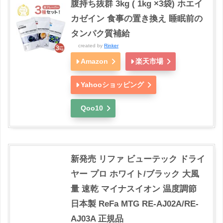
腹持ち抜群 3kg ( 1kg ×3袋) ホエイ
カゼイン 食事の置き換え 睡眠前の
タンパク質補給
created by
Rinker
Amazon
楽天市場
Yahooショッピング
Qoo10
新発売 リファ ビューテック ドライ
ヤー プロ ホワイト/ブラック 大風
量 速乾 マイナスイオン 温度調節
日本製 ReFa MTG RE-AJ02A/RE-
AJ03A 正規品