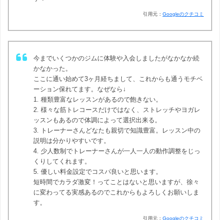
引用元：
Googleのクチコミ
今までいくつかのジムに体験や入会しましたがなかなか続
かなかった。
ここに通い始めて3ヶ月経ちまして、これからも通うモチベ
ーション保れてます。なぜなら↓
1. 種類豊富なレッスンがあるので飽きない。
2. 様々な筋トレコースだけではなく、ストレッチやヨガレ
ッスンもあるので体調によって選択出来る。
3. トレーナーさんどなたも親切で知識豊富。レッスン中の
説明は分かりやすいです。
4. 少人数制でトレーナーさんが一人一人の動作調整をじっ
くりしてくれます。
5. 優しい料金設定でコスパ良いと思います。
短時間でカラダ激変！ってことはないと思いますが、徐々
に変わってる実感あるのでこれからもよろしくお願いしま
す。
引用元：
Googleのクチコミ