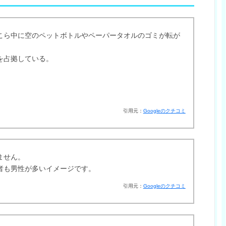
こら中に空のペットボトルやペーパータオルのゴミが転が
を占拠している。
。
引用元：
Googleのクチコミ
ません。
者も男性が多いイメージです。
引用元：
Googleのクチコミ