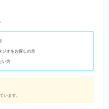
。
方
タジオをお探しの方
たい方
ています。