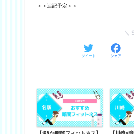
＜＜追記予定＞＞
ツイート
シェア
【名駅×暗闇フィットネス】
【川崎×