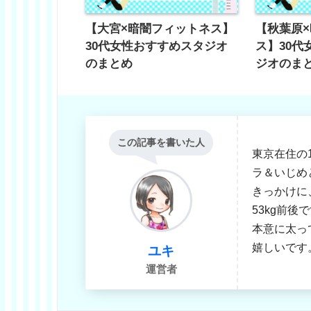
【大宮×暗闇フィットネス】
【秋葉原
30代女性おすすめスタジオ
ス】30代
のまとめ
ジオのま
この記事を書いた人
東京在住の
ラ＆いじめと
きっかけに
53kg前
本意に太っ
嬉しいです
ユキ
運営者